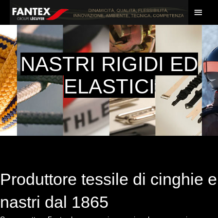
Vai
MEN
al
PRIN
contenuto
NASTRI RIGIDI ED
ELASTICI
Produttore tessile di cinghie e
nastri dal 1865